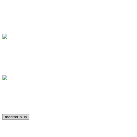
🌿 Esprit safari, mais version ultra mode. Ce top
À la recherche de la pièce parfaite pour vos looks
montrer plus