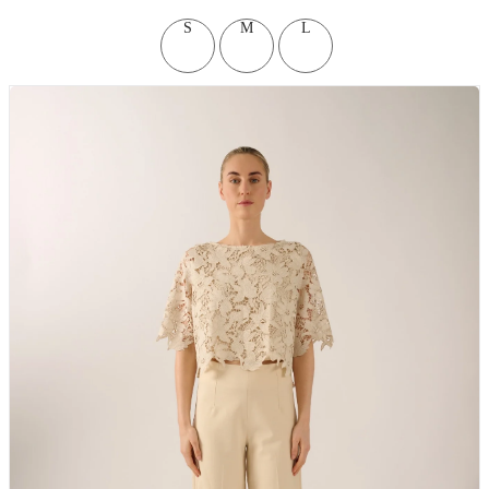
S
M
L